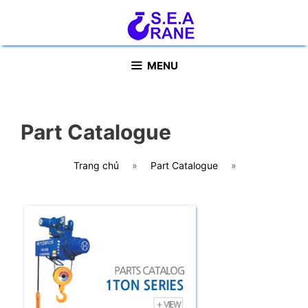
Skip
to
content
MENU
Part Catalogue
Trang chủ
»
Part Catalogue
»