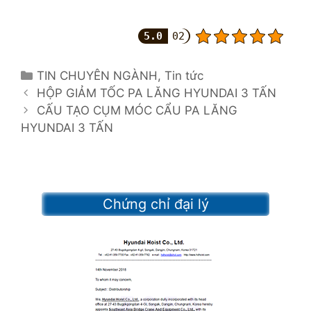
5.0
02
C
TIN CHUYÊN NGÀNH
,
Tin tức
P
a
HỘP GIẢM TỐC PA LĂNG HYUNDAI 3 TẤN
o
t
CẤU TẠO CỤM MÓC CẨU PA LĂNG
s
HYUNDAI 3 TẤN
e
t
g
n
o
a
r
v
i
Chứng chỉ đại lý
i
e
g
s
a
t
i
o