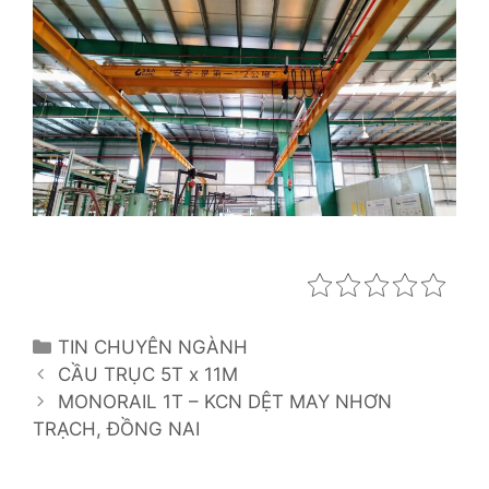
C
TIN CHUYÊN NGÀNH
P
a
CẦU TRỤC 5T x 11M
o
t
MONORAIL 1T – KCN DỆT MAY NHƠN
s
TRẠCH, ĐỒNG NAI
e
t
g
n
o