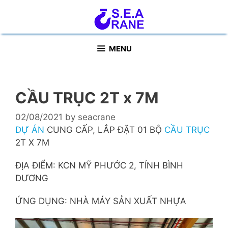
Skip
to
content
MENU
CẦU TRỤC 2T x 7M
02/08/2021
by
seacrane
DỰ ÁN
CUNG CẤP, LẮP ĐẶT 01 BỘ
CẦU TRỤC
2T X 7M
ĐỊA ĐIỂM: KCN MỸ PHƯỚC 2, TỈNH BÌNH
DƯƠNG
ỨNG DỤNG: NHÀ MÁY SẢN XUẤT NHỰA