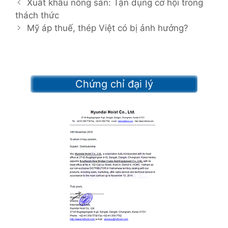
P
a
Xuất khẩu nông sản: Tận dụng cơ hội trong
o
thách thức
t
s
e
Mỹ áp thuế, thép Việt có bị ảnh hưởng?
t
g
n
o
a
r
v
i
Chứng chỉ đại lý
i
e
g
s
a
t
i
o
n