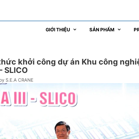
GIỚI THIỆU
SẢN PHẨM
P
thức khởi công dự án Khu công ngh
 – SLICO
by
S.E.A CRANE