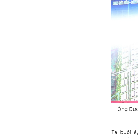
Ông Dươ
Tại buổi l