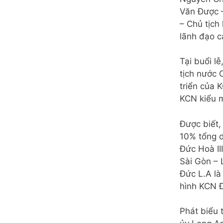
Văn Được 
– Chủ tịch
lãnh đạo c
Tại buổi l
tịch nước 
triển của 
KCN kiểu m
Được biết,
10% tổng d
Đức Hoà II
Sài Gòn – 
Đức L.A là
hình KCN Đ
Phát biểu 