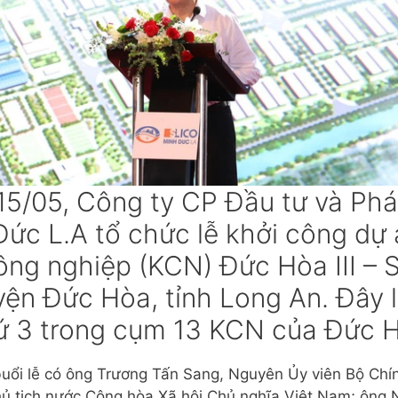
5/05, Công ty CP Đầu tư và Phát
ức L.A tổ chức lễ khởi công dự
ông nghiệp (KCN) Đức Hòa III – 
yện Đức Hòa, tỉnh Long An. Đây
ứ 3 trong cụm 13 KCN của Đức Ho
ổi lễ có ông Trương Tấn Sang, Nguyên Ủy viên Bộ Chính
ủ tịch nước Cộng hòa Xã hội Chủ nghĩa Việt Nam; ông