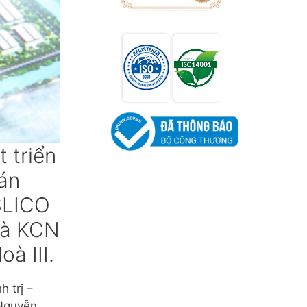
 triển
 án
SLICO
 là KCN
à III.
 trị –
 Nguyễn