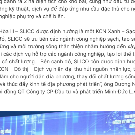
 dành ra 2 ha diện tích cho kho bãi, cũng như đầu tư 
ầng kỹ thuật, dịch vụ để đáp ứng nhu cầu đặc thù cho 
nghiệp phụ trợ và chế biến.
òa III – SLICO được định hướng là một KCN Xanh – Sạc
đó, SLICO sẽ ưu tiên các ngành công nghiệp sạch, tạo s
vững và môi trường sống thân thiện nhằm hướng đến xâ
ái các dịch vụ hỗ trợ các ngành công nghiệp, tạo lợi thế 
 có chất lượng… Bên cạnh đó, SLICO còn được định hư
KCN – Đô thị – Dịch vụ hiện đại thu hút nguồn nhân lực, 
 làm cho người dân địa phương, thay đổi chất lượng sốn
và thúc đẩy kinh tế địa phương phát triển”, ông Dương
ội đồng QT Công ty CP Đầu tư và phát triển Minh Đức L.A