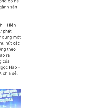
đồng bộ hệ
ngành sản
h – Hiện
ự phát
y dựng một
thu hút các
ớng theo
tạo ra
g của
 Ngọc Hào –
 chia sẻ.