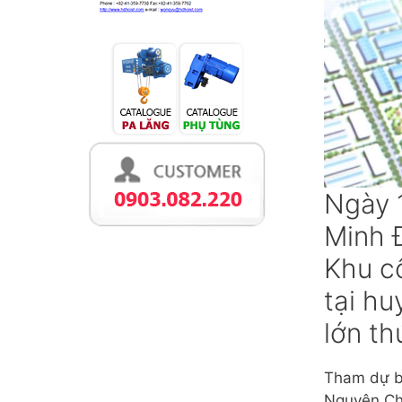
Ngày 1
Minh Đ
Khu c
tại hu
lớn th
Tham dự bu
Nguyên Ch