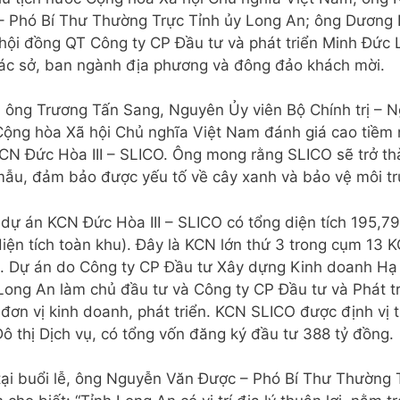
– Phó Bí Thư Thường Trực Tỉnh ủy Long An; ông Dương
 hội đồng QT Công ty CP Đầu tư và phát triển Minh Đức 
ác sở, ban ngành địa phương và đông đảo khách mời.
ễ, ông Trương Tấn Sang, Nguyên Ủy viên Bộ Chính trị –
Cộng hòa Xã hội Chủ nghĩa Việt Nam đánh giá cao tiềm
KCN Đức Hòa III – SLICO. Ông mong rằng SLICO sẽ trở t
ẫu, đảm bảo được yếu tố về cây xanh và bảo vệ môi tr
 dự án KCN Đức Hòa III – SLICO có tổng diện tích 195,7
iện tích toàn khu). Đây là KCN lớn thứ 3 trong cụm 13 
I. Dự án do Công ty CP Đầu tư Xây dựng Kinh doanh H
Long An làm chủ đầu tư và Công ty CP Đầu tư và Phát t
 đơn vị kinh doanh, phát triển. KCN SLICO được định vị
ô thị Dịch vụ, có tổng vốn đăng ký đầu tư 388 tỷ đồng.
tại buổi lễ, ông Nguyễn Văn Được – Phó Bí Thư Thường 