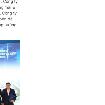
d, Công ty
ng mại &
 Công ty
bên đã
ng hướng