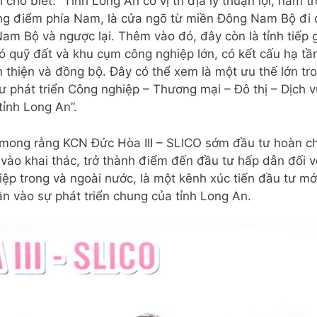
cho biết: “Tỉnh Long An có vị trí địa lý thuận lợi, nằm 
ọng điểm phía Nam, là cửa ngõ từ miền Đông Nam Bộ đi 
am Bộ và ngược lại. Thêm vào đó, đây còn là tỉnh tiếp g
 quỹ đất và khu cụm công nghiệp lớn, có kết cấu hạ tầ
 thiện và đồng bộ. Đây có thể xem là một ưu thế lớn tr
ư phát triển Công nghiệp – Thương mại – Đô thị – Dịch 
tỉnh Long An”.
mong rằng KCN Đức Hòa III – SLICO sớm đầu tư hoàn ch
 vào khai thác, trở thành điểm đến đầu tư hấp dẫn đối v
ệp trong và ngoài nước, là một kênh xúc tiến đầu tư mớ
n vào sự phát triển chung của tỉnh Long An.