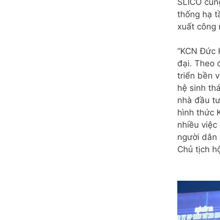
SLICO cũng
thống hạ t
xuất công 
“KCN Đức H
đại. Theo 
triển bền 
hệ sinh th
nhà đầu tư
hình thức 
nhiều việc
người dân 
Chủ tịch h