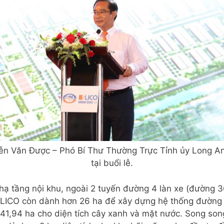
n Văn Được – Phó Bí Thư Thường Trực Tỉnh ủy Long An
tại buổi lễ.
 hạ tầng nội khu, ngoài 2 tuyến đường 4 làn xe (đường
SLICO còn dành hơn 26 ha để xây dựng hệ thống đường 
 41,94 ha cho diện tích cây xanh và mặt nước. Song so