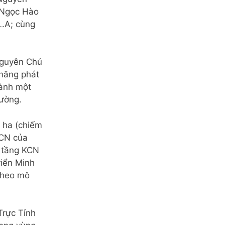
 Ngọc Hào
L.A; cùng
 Nguyên Chủ
 năng phát
hành một
ường.
9 ha (chiếm
KCN của
ạ tầng KCN
riển Minh
 theo mô
Trực Tỉnh