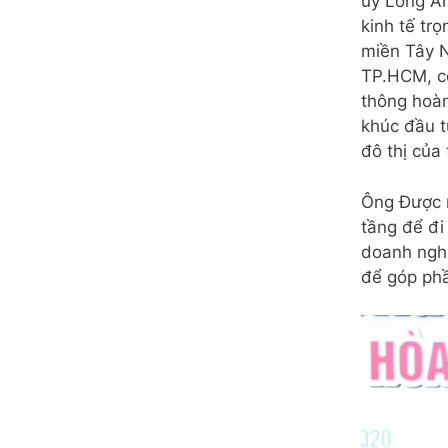
ủy Long An 
kinh tế tr
miền Tây N
TP.HCM, có
thông hoàn
khúc đầu t
đô thị của 
Ông Được 
tầng để đi
doanh nghi
để góp phầ