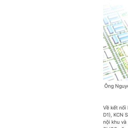
Ông Nguyễ
Về kết nối
D1), KCN 
nội khu và