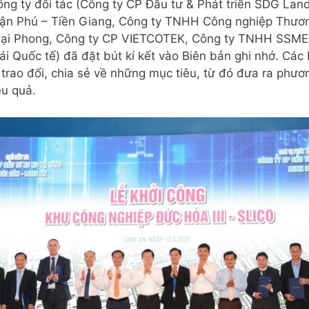
ông ty đối tác (Công ty CP Đầu tư & Phát triển SDG Lan
n Phú – Tiền Giang, Công ty TNHH Công nghiệp Thươ
Đại Phong, Công ty CP VIETCOTEK, Công ty TNHH SSME,
ái Quốc tế) đã đặt bút kí kết vào Biên bản ghi nhớ. Các 
trao đổi, chia sẻ về những mục tiêu, từ đó đưa ra phươ
iệu quả.