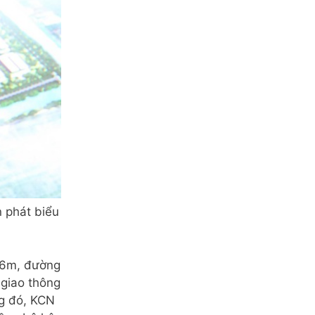
 phát biểu
 36m, đường
giao thông
ng đó, KCN