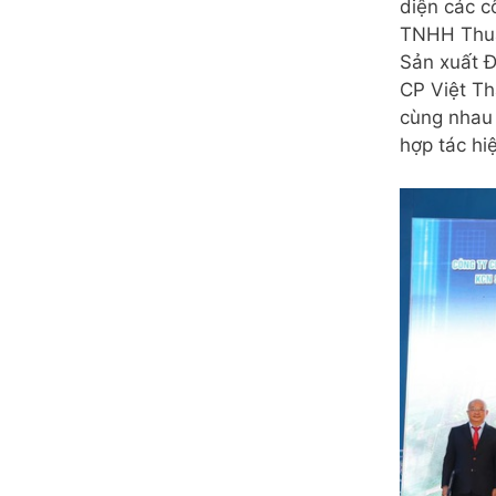
diện các c
TNHH Thuậ
Sản xuất 
CP Việt Th
cùng nhau 
hợp tác h