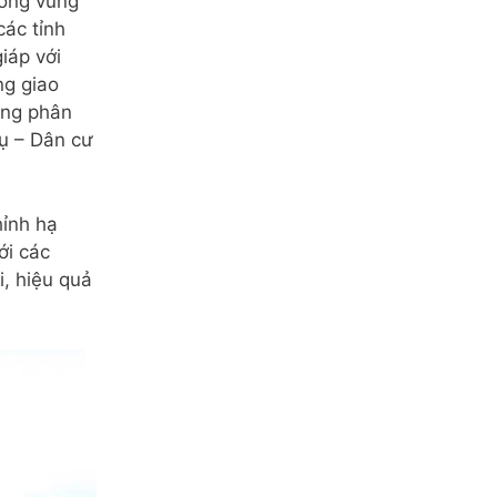
trong vùng
các tỉnh
iáp với
ng giao
ong phân
vụ – Dân cư
ỉnh hạ
ới các
i, hiệu quả