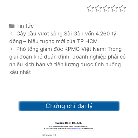
C
Tin tức
P
a
Cây cầu vượt sông Sài Gòn vốn 4.260 tỷ
o
đồng – biểu tượng mới của TP HCM
t
s
e
Phó tổng giám đốc KPMG Việt Nam: Trong
t
giai đoạn khó đoán định, doanh nghiệp phải có
g
n
nhiều kịch bản và tiên lượng được tình huống
o
a
xấu nhất
r
v
i
i
e
g
s
a
Chứng chỉ đại lý
t
i
o
n