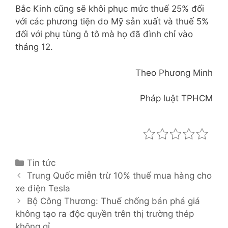
Bắc Kinh cũng sẽ khôi phục mức thuế 25% đối
với các phương tiện do Mỹ sản xuất và thuế 5%
đối với phụ tùng ô tô mà họ đã đình chỉ vào
tháng 12.
Theo Phương Minh
Pháp luật TPHCM
C
Tin tức
P
a
Trung Quốc miễn trừ 10% thuế mua hàng cho
o
xe điện Tesla
t
s
e
Bộ Công Thương: Thuế chống bán phá giá
t
không tạo ra độc quyền trên thị trường thép
g
n
không gỉ
o