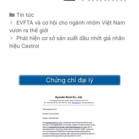
C
Tin tức
P
a
EVFTA và cơ hội cho ngành nhôm Việt Nam
o
vươn ra thế giới
t
s
e
Phát hiện cơ sở sản xuất dầu nhớt giả nhãn
t
hiệu Castrol
g
n
o
a
r
v
i
i
e
Chứng chỉ đại lý
g
s
a
t
i
o
n