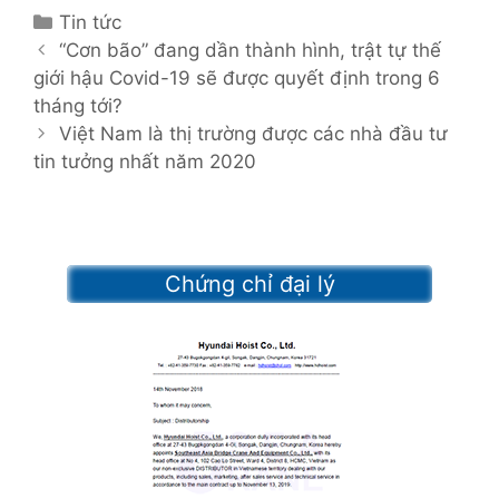
C
Tin tức
P
a
“Cơn bão” đang dần thành hình, trật tự thế
o
giới hậu Covid-19 sẽ được quyết định trong 6
t
s
tháng tới?
e
t
g
Việt Nam là thị trường được các nhà đầu tư
n
tin tưởng nhất năm 2020
o
a
r
v
i
i
e
g
s
Chứng chỉ đại lý
a
t
i
o
n