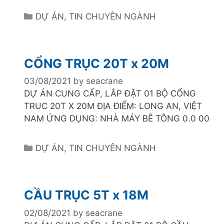
C
DỰ ÁN
,
TIN CHUYÊN NGÀNH
a
t
e
CỔNG TRỤC 20T x 20M
g
o
03/08/2021
by
seacrane
r
DỰ ÁN CUNG CẤP, LẮP ĐẶT 01 BỘ CỔNG
i
TRUC 20T X 20M ĐỊA ĐIỂM: LONG AN, VIỆT
e
NAM ỨNG DỤNG: NHÀ MÁY BÊ TÔNG 0.0 00
s
C
DỰ ÁN
,
TIN CHUYÊN NGÀNH
a
t
e
CẦU TRỤC 5T x 18M
g
o
02/08/2021
by
seacrane
r