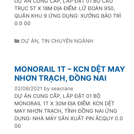
DỰ ÁN CUNG CẤP, LẮP ĐẶT 01 BỘ CẦU
i
TRỤC 5T X 18M ĐỊA ĐIỂM: LỮ ĐOÀN 950,
e
QUÂN KHU 9 ỨNG DỤNG: XƯỞNG BẢO TRÌ
s
0.0 00
C
DỰ ÁN
,
TIN CHUYÊN NGÀNH
a
t
e
MONORAIL 1T – KCN DỆT MAY
g
NHƠN TRẠCH, ĐỒNG NAI
o
r
02/08/2021
by
seacrane
i
DỰ ÁN CUNG CẤP, LẮP ĐẶT 01 BỘ
e
MONORAIL 1T X 30M ĐỊA ĐIỂM: KCN DỆT
s
MAY NHƠN TRẠCH, TỈNH ĐỒNG NAI ỨNG
DỤNG: NHÀ MÁY SẢN XUẤT PIN ẮCQUY 0.0
00