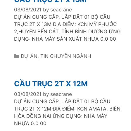
g
o
03/08/2021
by
seacrane
r
DỰ ÁN CUNG CẤP, LẮP ĐẶT 01 BỘ CẦU
i
TRỤC 2T X 13M ĐỊA ĐIỂM: KCN MỸ PHƯỚC
e
2,HUYỆN BẾN CÁT, TỈNH BÌNH DƯƠNG ỨNG
s
DỤNG: NHÀ MÁY SẢN XUẤT NHỰA 0.0 00
C
DỰ ÁN
,
TIN CHUYÊN NGÀNH
a
t
e
CẦU TRỤC 2T X 12M
g
o
03/08/2021
by
seacrane
r
DỰ ÁN CUNG CẤP, LẮP ĐẶT 01 BỘ CẦU
i
TRỤC 2T X 12M ĐỊA ĐIỂM: KCN AMATA, BIÊN
e
HÒA ĐỒNG NAI ỨNG DỤNG: NHÀ MÁY
s
NHỰA 0.0 00