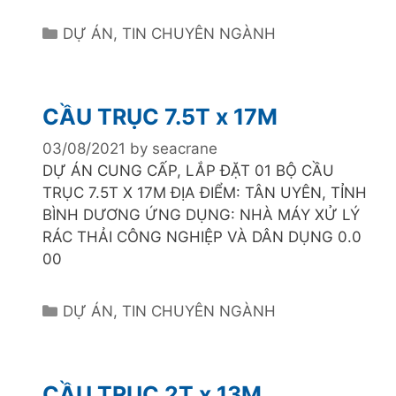
C
DỰ ÁN
,
TIN CHUYÊN NGÀNH
a
t
e
CẦU TRỤC 7.5T x 17M
g
o
03/08/2021
by
seacrane
r
DỰ ÁN CUNG CẤP, LẮP ĐẶT 01 BỘ CẦU
i
TRỤC 7.5T X 17M ĐỊA ĐIỂM: TÂN UYÊN, TỈNH
e
BÌNH DƯƠNG ỨNG DỤNG: NHÀ MÁY XỬ LÝ
s
RÁC THẢI CÔNG NGHIỆP VÀ DÂN DỤNG 0.0
00
C
DỰ ÁN
,
TIN CHUYÊN NGÀNH
a
t
e
CẦU TRỤC 2T x 13M