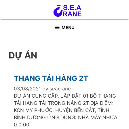
Skip
to
content
MENU
DỰ ÁN
THANG TẢI HÀNG 2T
03/08/2021
by
seacrane
DỰ ÁN CUNG CẤP, LẮP ĐẶT 01 BỘ THANG
TẢI HÀNG TẢI TRỌNG NÂNG 2T ĐỊA ĐIỂM:
KCN MỸ PHƯỚC, HUYỆN BẾN CÁT, TỈNH
BÌNH DƯƠNG ỨNG DỤNG: NHÀ MÁY NHỰA
0.0 00