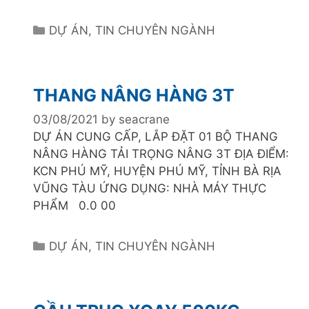
C
DỰ ÁN
,
TIN CHUYÊN NGÀNH
a
t
e
THANG NÂNG HÀNG 3T
g
o
03/08/2021
by
seacrane
r
DỰ ÁN CUNG CẤP, LẮP ĐẶT 01 BỘ THANG
i
NÂNG HÀNG TẢI TRỌNG NÂNG 3T ĐỊA ĐIỂM:
e
KCN PHÚ MỸ, HUYỆN PHÚ MỸ, TỈNH BÀ RỊA
s
VŨNG TÀU ỨNG DỤNG: NHÀ MÁY THỰC
PHẨM 0.0 00
C
DỰ ÁN
,
TIN CHUYÊN NGÀNH
a
t
e