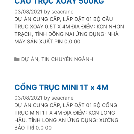
CẦU TRỤC XOAY 500KG
g
o
03/08/2021
by
seacrane
r
DỰ ÁN CUNG CẤP, LẮP ĐẶT 01 BỘ CẦU
i
TRỤC XOAY 0.5T X 4M ĐỊA ĐIỂM: KCN NHƠN
e
TRẠCH, TỈNH ĐỒNG NAI ỨNG DỤNG: NHÀ
s
MÁY SẢN XUẤT PIN 0.0 00
C
DỰ ÁN
,
TIN CHUYÊN NGÀNH
a
t
e
CỔNG TRỤC MINI 1T x 4M
g
o
03/08/2021
by
seacrane
r
DỰ ÁN CUNG CẤP, LẮP ĐẶT 01 BỘ CỔNG
i
TRỤC MINI 1T X 4M ĐỊA ĐIỂM: KCN LONG
e
HẬU, TỈNH LONG AN ỨNG DỤNG: XƯỞNG
s
BẢO TRÌ 0.0 00