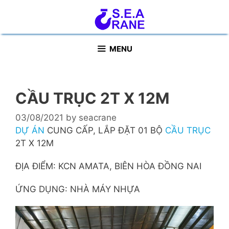
Skip
to
content
MENU
CẦU TRỤC 2T X 12M
03/08/2021
by
seacrane
DỰ ÁN
CUNG CẤP, LẮP ĐẶT 01 BỘ
CẦU TRỤC
2T X 12M
ĐỊA ĐIỂM: KCN AMATA, BIÊN HÒA ĐỒNG NAI
ỨNG DỤNG: NHÀ MÁY NHỰA