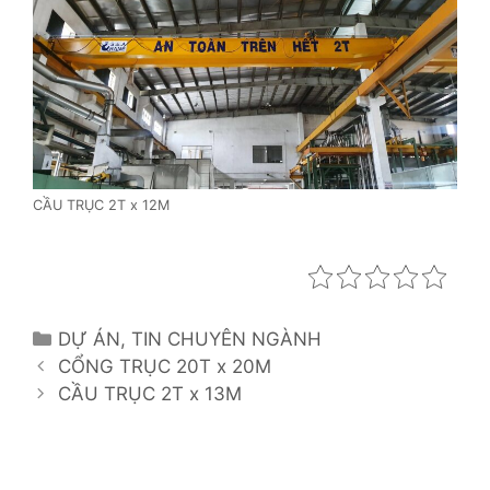
CẦU TRỤC 2T x 12M
C
DỰ ÁN
,
TIN CHUYÊN NGÀNH
P
a
CỔNG TRỤC 20T x 20M
o
t
CẦU TRỤC 2T x 13M
s
e
t
g
n
o