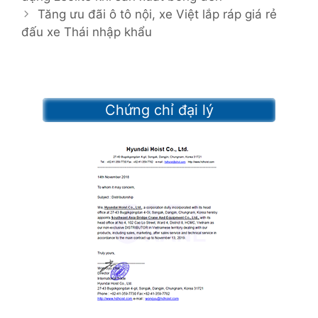
s
e
Tăng ưu đãi ô tô nội, xe Việt lắp ráp giá rẻ
t
đấu xe Thái nhập khẩu
g
n
o
a
r
v
i
i
e
Chứng chỉ đại lý
g
s
a
t
i
o
n