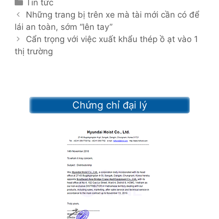
C
Tin tức
P
a
Những trang bị trên xe mà tài mới cần có để
o
lái an toàn, sớm “lên tay”
t
s
e
Cẩn trọng với việc xuất khẩu thép ồ ạt vào 1
t
thị trường
g
n
o
a
r
v
i
i
e
Chứng chỉ đại lý
g
s
a
t
i
o
n