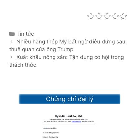
C
Tin tức
P
a
Nhiều hãng thép Mỹ bất ngờ điêu đứng sau
o
thuế quan của ông Trump
t
s
e
Xuất khẩu nông sản: Tận dụng cơ hội trong
t
thách thức
g
n
o
a
r
v
i
i
e
Chứng chỉ đại lý
g
s
a
t
i
o