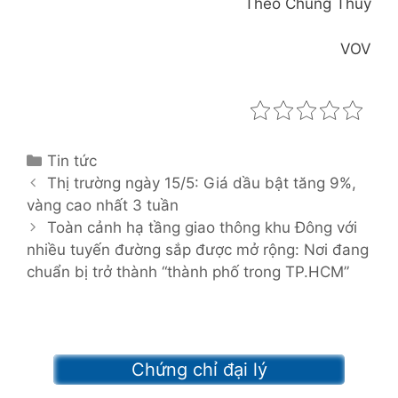
Theo Chung Thủy
VOV
C
Tin tức
P
a
Thị trường ngày 15/5: Giá dầu bật tăng 9%,
o
vàng cao nhất 3 tuần
t
s
e
Toàn cảnh hạ tầng giao thông khu Đông với
t
nhiều tuyến đường sắp được mở rộng: Nơi đang
g
n
chuẩn bị trở thành “thành phố trong TP.HCM”
o
a
r
v
i
i
e
g
s
Chứng chỉ đại lý
a