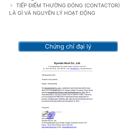
s
e
TIẾP ĐIỂM THƯỜNG ĐÓNG (CONTACTOR)
t
LÀ GÌ VÀ NGUYÊN LÝ HOẠT ĐỘNG
g
n
o
a
r
v
i
i
e
Chứng chỉ đại lý
g
s
a
t
i
o
n