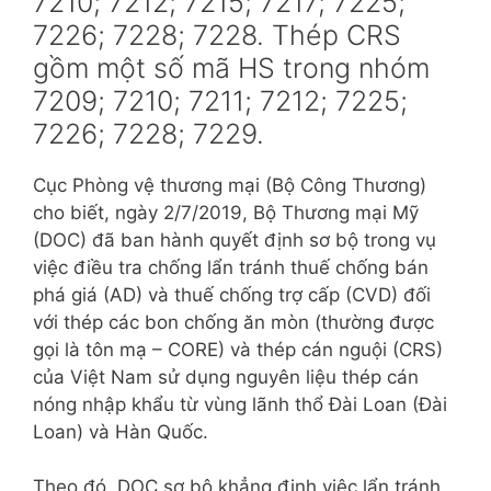
7210; 7212; 7215; 7217; 7225;
7226; 7228; 7228. Thép CRS
gồm một số mã HS trong nhóm
7209; 7210; 7211; 7212; 7225;
7226; 7228; 7229.
Cục Phòng vệ thương mại (Bộ Công Thương)
cho biết, ngày 2/7/2019, Bộ Thương mại Mỹ
(DOC) đã ban hành quyết định sơ bộ trong vụ
việc điều tra chống lẩn tránh thuế chống bán
phá giá (AD) và thuế chống trợ cấp (CVD) đối
với thép các bon chống ăn mòn (thường được
gọi là tôn mạ – CORE) và thép cán nguội (CRS)
của Việt Nam sử dụng nguyên liệu thép cán
nóng nhập khẩu từ vùng lãnh thổ Đài Loan (Đài
Loan) và Hàn Quốc.
Theo đó, DOC sơ bộ khẳng định việc lẩn tránh