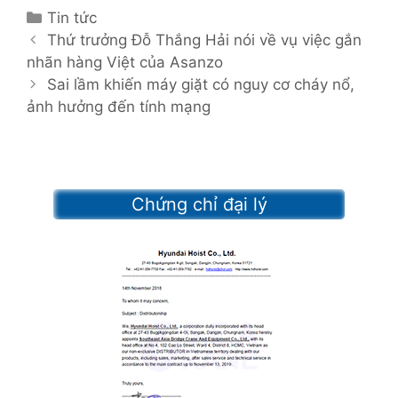
C
Tin tức
P
a
Thứ trưởng Đỗ Thắng Hải nói về vụ việc gắn
o
nhãn hàng Việt của Asanzo
t
s
e
Sai lầm khiến máy giặt có nguy cơ cháy nổ,
t
ảnh hưởng đến tính mạng
g
n
o
a
r
v
i
i
e
Chứng chỉ đại lý
g
s
a
t
i
o
n