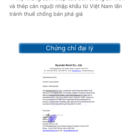
t
và thép cán nguội nhập khẩu từ Việt Nam lẩn
g
n
tránh thuế chống bán phá giá
o
a
r
v
i
i
e
g
s
Chứng chỉ đại lý
a
t
i
o
n