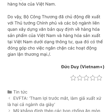
hàng hóa của Việt Nam.
Do vậy, Bộ Công Thương đã chủ động đề xuất
với Thủ tướng Chính phủ và các bộ ngành liên
quan xây dựng văn bản quy định về hàng hóa
sản phẩm của Việt Nam và hàng hóa sản xuất
tại Việt Nam dưới dạng thông tư, qua đó có thể
đóng góp cho việc ngăn chặn các hoạt động
gian lận thương mại./.
Đức Duy (Vietnam+)
C
Tin tức
P
a
EVFTA: ‘Tham lợi trước mắt, làm giả xuất xứ
o
là hại cả ngành da giày’
t
s
e
Mỹ khẳng định thép các bon chống ăn mòn