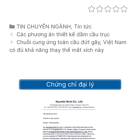
C
TIN CHUYÊN NGÀNH
,
Tin tức
P
a
Các phương án thiết kế dầm cầu trục
o
t
Chuỗi cung ứng toàn cầu đứt gãy, Việt Nam
s
có đủ khả năng thay thế mắt xích này
e
t
g
n
o
a
r
v
i
Chứng chỉ đại lý
i
e
g
s
a
t
i
o
n