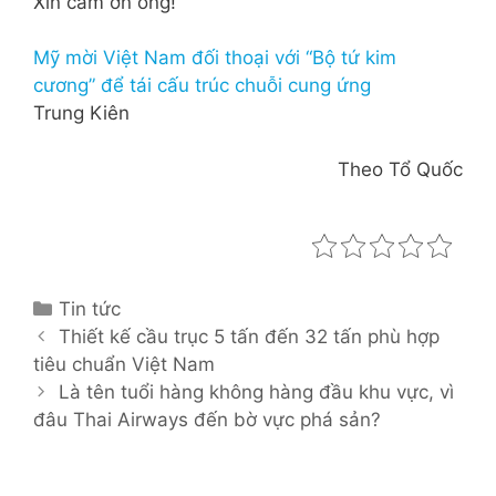
Xin cảm ơn ông!
Mỹ mời Việt Nam đối thoại với “Bộ tứ kim
cương” để tái cấu trúc chuỗi cung ứng
Trung Kiên
Theo Tổ Quốc
C
Tin tức
P
a
Thiết kế cầu trục 5 tấn đến 32 tấn phù hợp
o
tiêu chuẩn Việt Nam
t
s
e
Là tên tuổi hàng không hàng đầu khu vực, vì
t
đâu Thai Airways đến bờ vực phá sản?
g
n
o
a
r